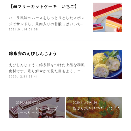
【🍰フリーカットケーキ いちご】
バニラ風味のムースをしっとりとしたスポン
ジでサンドし、果肉入りの甘酸っぱいいち…
2021.01.14 01:08
錦糸卵のえびしんじょう
えびしんじょうに錦糸卵をつけた上品な和風
食材です。彩り鮮やかで見た目もよく、エ…
2020.12.31 23:41
2020.12.05 07:06
2020.11.16 01:26
フリーカットケーキ ブ
あぶり焼きﾁｷﾝVｶﾞｰﾘｯｸ
ルーベリームース