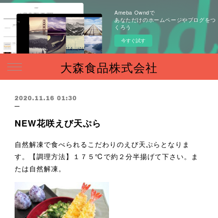
Ameba Owndで
あなただけのホームページやブログをつ
くろう
今すぐ試す
大森食品株式会社
2020.11.16 01:30
NEW花咲えび天ぷら
自然解凍で食べられるこだわりのえび天ぷらとなりま
す。【調理方法】１７５℃で約２分半揚げて下さい。ま
たは自然解凍。